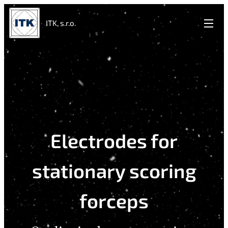
ITK, s.r.o.
Electrodes for
stationary scoring
forceps