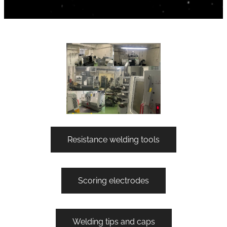
Resistance welding tools
Scoring electrodes
Welding tips and caps