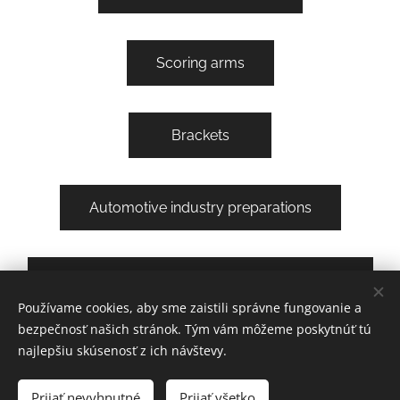
Scoring arms
Brackets
Automotive industry preparations
Industry and the food industry preparations
Používame cookies, aby sme zaistili správne fungovanie a
bezpečnosť našich stránok. Tým vám môžeme poskytnúť tú
najlepšiu skúsenosť z ich návštevy.
Prijať nevyhnutné
Prijať všetko